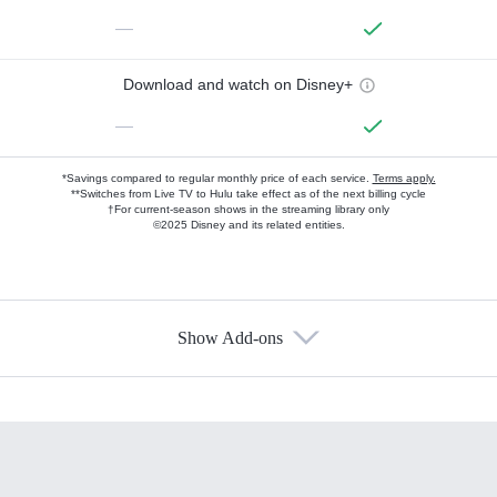
—
Download and watch on Disney+
—
*Savings compared to regular monthly price of each service.
Terms apply.
**Switches from Live TV to Hulu take effect as of the next billing cycle
†For current-season shows in the streaming library only
©2025 Disney and its related entities.
Show Add-ons
Available Add-ons
Add-ons available at an additional cost.
Add them up after you sign up for Hulu.
HBO Max