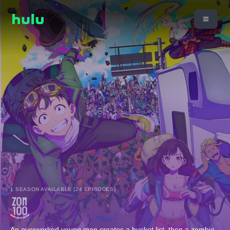
1 SEASON AVAILABLE (24 EPISODES)
An overworked young man creates a bucket list, then a zombie