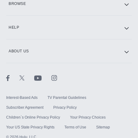
BROWSE
CINEMAX®
HELP
ABOUT US
Paramount+ with SHOWTIME
STARZ®
Interest-Based Ads
TV Parental Guidelines
Subscriber Agreement
Privacy Policy
Children`s Online Privacy Policy
Your Privacy Choices
Your US State Privacy Rights
Terms of Use
Sitemap
©
2026
Hulu, LLC