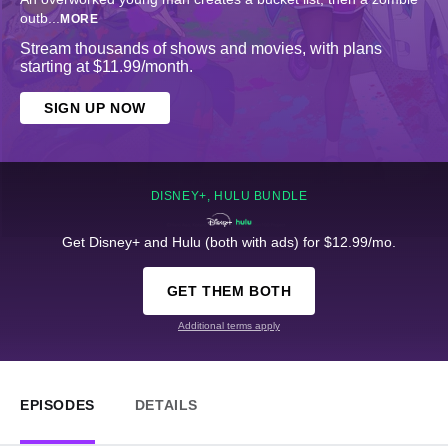
outb
...
MORE
Stream thousands of shows and movies, with plans
starting at $11.99/month.
SIGN UP NOW
DISNEY+, HULU BUNDLE
Get Disney+ and Hulu (both with ads) for $12.99/mo.
GET THEM BOTH
Additional terms apply
EPISODES
DETAILS