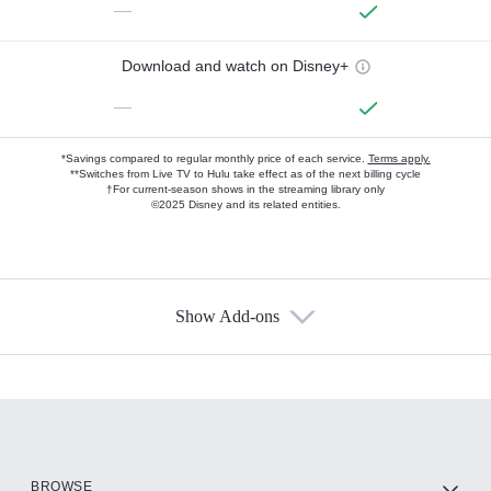
—
Download and watch on Disney+
—
*Savings compared to regular monthly price of each service.
Terms apply.
**Switches from Live TV to Hulu take effect as of the next billing cycle
†For current-season shows in the streaming library only
©2025 Disney and its related entities.
Show Add-ons
Available Add-ons
Add-ons available at an additional cost.
Add them up after you sign up for Hulu.
HBO Max
BROWSE