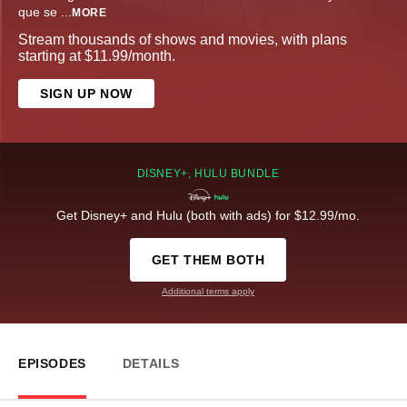
que se
...
MORE
Stream thousands of shows and movies, with plans
starting at $11.99/month.
SIGN UP NOW
DISNEY+, HULU BUNDLE
Get Disney+ and Hulu (both with ads) for $12.99/mo.
GET THEM BOTH
Additional terms apply
EPISODES
DETAILS