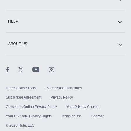
CINEMAX®
HELP
ABOUT US
Paramount+ with SHOWTIME
STARZ®
Interest-Based Ads
TV Parental Guidelines
Subscriber Agreement
Privacy Policy
Children`s Online Privacy Policy
Your Privacy Choices
Your US State Privacy Rights
Terms of Use
Sitemap
©
2026
Hulu, LLC