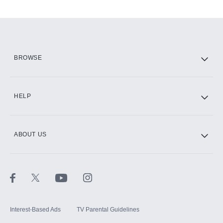
Add-ons available at an additional cost.
Add them up after you sign up for Hulu.
HBO Max
BROWSE
CINEMAX®
HELP
ABOUT US
Paramount+ with SHOWTIME
STARZ®
Interest-Based Ads
TV Parental Guidelines