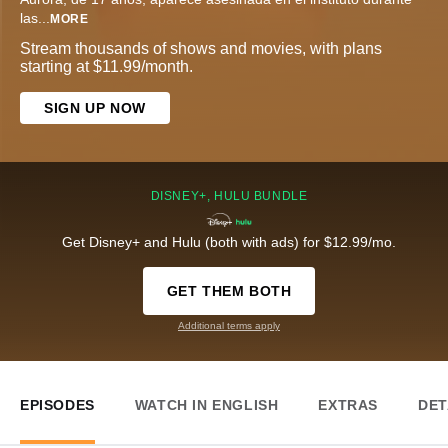
las
...
MORE
Stream thousands of shows and movies, with plans
starting at $11.99/month.
SIGN UP NOW
DISNEY+, HULU BUNDLE
Get Disney+ and Hulu (both with ads) for $12.99/mo.
GET THEM BOTH
Additional terms apply
EPISODES
WATCH IN ENGLISH
EXTRAS
DET