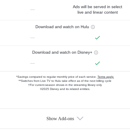
Ads will be served in select
—
live and linear content
Download and watch on Hulu
—
Download and watch on Disney+
—
*Savings compared to regular monthly price of each service.
Terms apply.
**Switches from Live TV to Hulu take effect as of the next billing cycle
†For current-season shows in the streaming library only
©2025 Disney and its related entities.
Show Add-ons
Available Add-ons