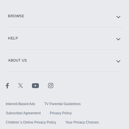
HBO Max
BROWSE
CINEMAX®
HELP
ABOUT US
Paramount+ with SHOWTIME
STARZ®
Interest-Based Ads
TV Parental Guidelines
Subscriber Agreement
Privacy Policy
Children`s Online Privacy Policy
Your Privacy Choices