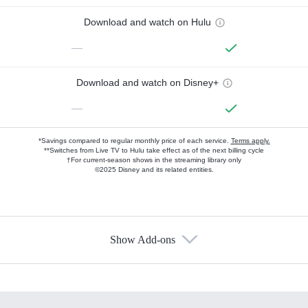
Download and watch on Hulu
—
Download and watch on Disney+
—
*Savings compared to regular monthly price of each service.
Terms apply.
**Switches from Live TV to Hulu take effect as of the next billing cycle
†For current-season shows in the streaming library only
©2025 Disney and its related entities.
Show Add-ons
Available Add-ons
Add-ons available at an additional cost.
Add them up after you sign up for Hulu.