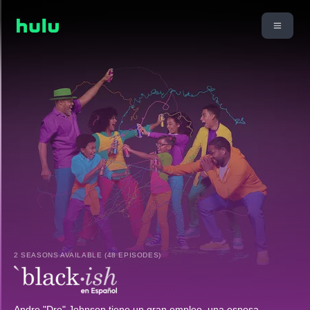
2 SEASONS AVAILABLE (48 EPISODES)
Andre "Dre" Johnson tiene un gran empleo, una esposa