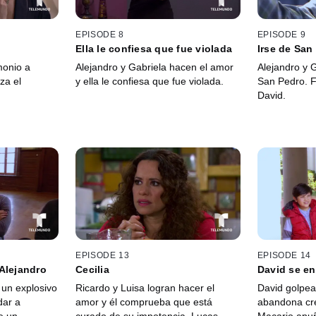
EPISODE 8
EPISODE 9
Ella le confiesa que fue violada
Irse de San
monio a
Alejandro y Gabriela hacen el amor
Alejandro y 
za el
y ella le confiesa que fue violada.
San Pedro. 
David.
EPISODE 13
EPISODE 14
Alejandro
Cecilia
David se en
un explosivo
Ricardo y Luisa logran hacer el
David golpea 
dar a
amor y él comprueba que está
abandona cr