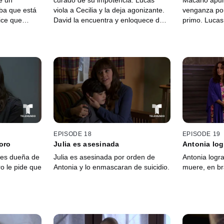
e un
curado de su impotencia. Lucas
Macario apuñ
ba que está
viola a Cecilia y la deja agonizante.
venganza por
ice que
David la encuentra y enloquece de
primo. Lucas
endo en un
dolor al saber lo que le sucedió.
entrega al c
responsabili
de las puñal
EPISODE 18
EPISODE 19
oro
Julia es asesinada
Antonia log
 es dueña de
Julia es asesinada por orden de
Antonia logra
ro le pide que
Antonia y lo enmascaran de suicidio.
muere, en br