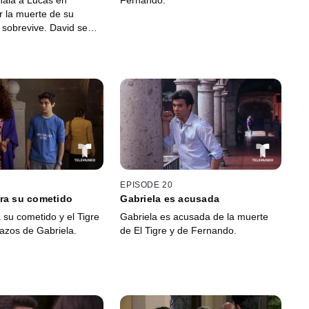
ala a Lucas en
Fernando.
 la muerte de su
 sobrevive. David se
omisario pero niega
dad cuando se entera
adas.
EPISODE 20
ra su cometido
Gabriela es acusada
 su cometido y el Tigre
Gabriela es acusada de la muerte
azos de Gabriela.
de El Tigre y de Fernando.