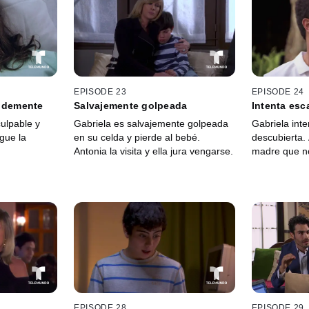
EPISODE 23
EPISODE 24
y demente
Salvajemente golpeada
Intenta esc
ulpable y
Gabriela es salvajemente golpeada
Gabriela int
gue la
en su celda y pierde al bebé.
descubierta. 
Antonia la visita y ella jura vengarse.
madre que n
EPISODE 28
EPISODE 29