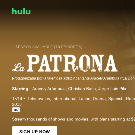
1 SEASON AVAILABLE (70 EPISODES)
Starring:
Aracely Arámbula
Christian Bach
Jorge Luis Pila
TV14
Telenovelas
International
Latino
Drama
Spanish
Rom
2013
HD
Stream thousands of shows and movies, with plans starting at $
SIGN UP NOW