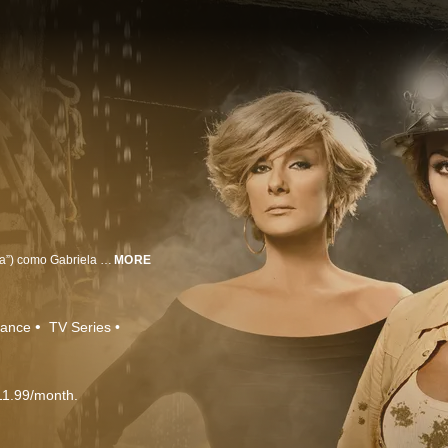
Protagonizada por la talentosa actriz y cantante Aracely Arámbula (“La Doña”) como Gabriela Suarez, la única mujer que trabaja como minera y se enamora con Alejandro Beltrán (Jorge Luis Pila “En Otra Piel”). Esta relación le trae muchas problemas a Gabriela, incluyendo su guerra contra Antonia Guerra (Christian Bach “La Impostora”), la dueña de las minas y madre de Alejandro. Siendo incriminada falsamente, Gabriela es encarcelada en una institución mental y separada de todo lo que ama. Ocho años después, Gabriela regresará con una nueva identidad reclamando su venganza contra todos que contribuyeron en su detención, a recuperar su hijo, a pelear por amor, y traer justicia a las minas.
MORE
ance
TV Series
11.99/month.