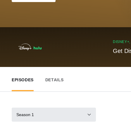
DISNEY+
Get Di
EPISODES
DETAILS
Season 1