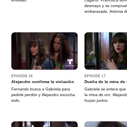
envidias.
Lagarto. Francisca sufr
desmayo y se comprue
embarazada. Antonia d
Aníbal se está convirti
cobarde.
EPISODE 16
EPISODE 17
Alejandro confirma la violación
Dueña de la mina de 
Fernando busca a Gabriela para
Gabriela se entera que
pedirle perdón y Alejandro escucha
la mina de oro. Alejand
todo.
huyan juntos.