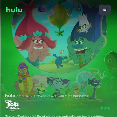
ORIGINAL • 7 SEASONS AVAILABLE (52 EPISODES)
Trolls: ¡Trollstopía! Es el siguiente episodio en las increíbles