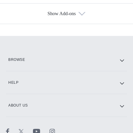
Show Add-ons
Available Add-ons
Add-ons available at an additional cost.
Add them up after you sign up for Hulu.
HBO Max
BROWSE
CINEMAX®
HELP
ABOUT US
Paramount+ with SHOWTIME
STARZ®