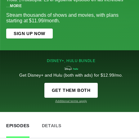
...
MORE
Stream thousands of shows and movies, with plans
starting at $11.99/month.
SIGN UP NOW
DISNEY+, HULU BUNDLE
Get Disney+ and Hulu (both with ads) for $12.99/mo.
GET THEM BOTH
Additional terms apply
EPISODES
DETAILS