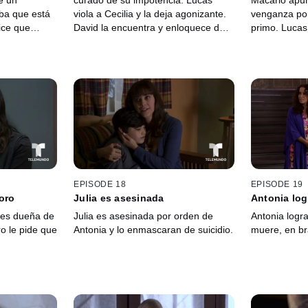
e un
curado de su impotencia. Lucas
Macario apuñ
ba que está
viola a Cecilia y la deja agonizante.
venganza por
ice que
David la encuentra y enloquece de
primo. Lucas
endo en un
dolor al saber lo que le sucedió.
entrega al c
responsabili
de las puñal
EPISODE 18
EPISODE 19
oro
Julia es asesinada
Antonia log
 es dueña de
Julia es asesinada por orden de
Antonia logra
ro le pide que
Antonia y lo enmascaran de suicidio.
muere, en br