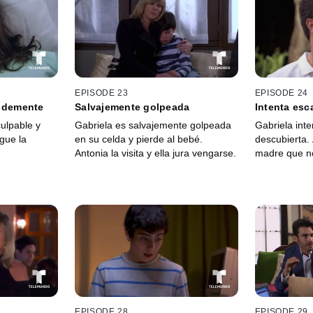
EPISODE 23
EPISODE 24
y demente
Salvajemente golpeada
Intenta esc
ulpable y
Gabriela es salvajemente golpeada
Gabriela int
gue la
en su celda y pierde al bebé.
descubierta. 
Antonia la visita y ella jura vengarse.
madre que n
EPISODE 28
EPISODE 29