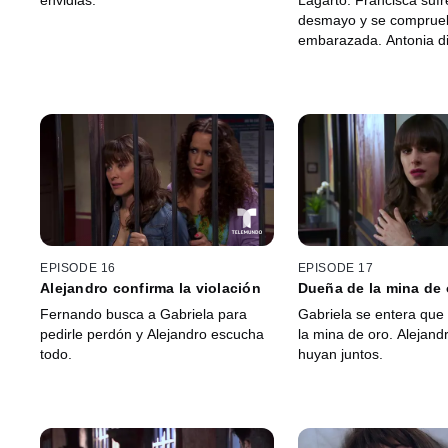
envidias.
Lagarto. Francisca sufr
desmayo y se comprue
embarazada. Antonia d
Aníbal se está convirti
cobarde.
EPISODE 16
EPISODE 17
Alejandro confirma la violación
Dueña de la mina de 
Fernando busca a Gabriela para
Gabriela se entera que
pedirle perdón y Alejandro escucha
la mina de oro. Alejand
todo.
huyan juntos.