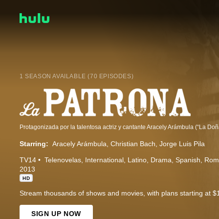
1 SEASON AVAILABLE (70 EPISODES)
Starring:
Aracely Arámbula
Christian Bach
Jorge Luis Pila
TV14
Telenovelas
International
Latino
Drama
Spanish
Rom
2013
HD
Stream thousands of shows and movies, with plans starting at $
SIGN UP NOW