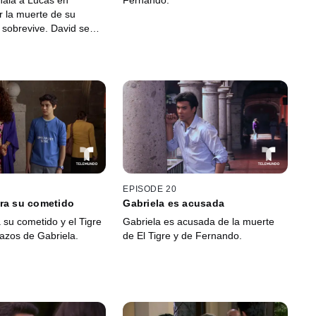
ala a Lucas en
Fernando.
 la muerte de su
 sobrevive. David se
omisario pero niega
dad cuando se entera
adas.
EPISODE 20
ra su cometido
Gabriela es acusada
 su cometido y el Tigre
Gabriela es acusada de la muerte
azos de Gabriela.
de El Tigre y de Fernando.