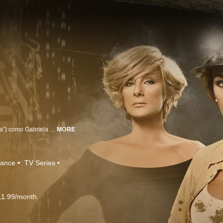
Protagonizada por la talentosa actriz y cantante Aracely Arámbula (“La Doña”) como Gabriela Suarez, la única mujer que trabaja como minera y se enamora con Alejandro Beltrán (Jorge Luis Pila “En Otra Piel”). Esta relación le trae muchas problemas a Gabriela, incluyendo su guerra contra Antonia Guerra (Christian Bach “La Impostora”), la dueña de las minas y madre de Alejandro. Siendo incriminada falsamente, Gabriela es encarcelada en una institución mental y separada de todo lo que ama. Ocho años después, Gabriela regresará con una nueva identidad reclamando su venganza contra todos que contribuyeron en su detención, a recuperar su hijo, a pelear por amor, y traer justicia a las minas.
MORE
ance
TV Series
11.99/month.