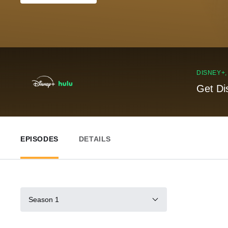
DISNEY+
Get Di
EPISODES
DETAILS
Season 1