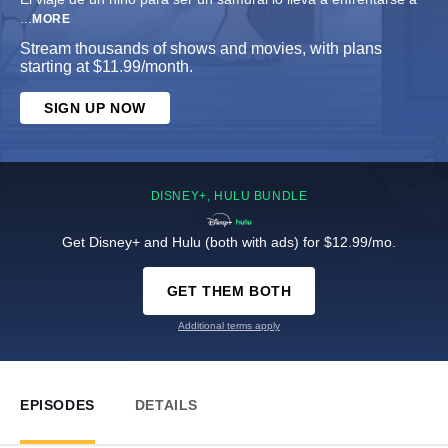
...
MORE
Stream thousands of shows and movies, with plans
starting at $11.99/month.
SIGN UP NOW
DISNEY+, HULU BUNDLE
Get Disney+ and Hulu (both with ads) for $12.99/mo.
GET THEM BOTH
Additional terms apply
EPISODES
DETAILS