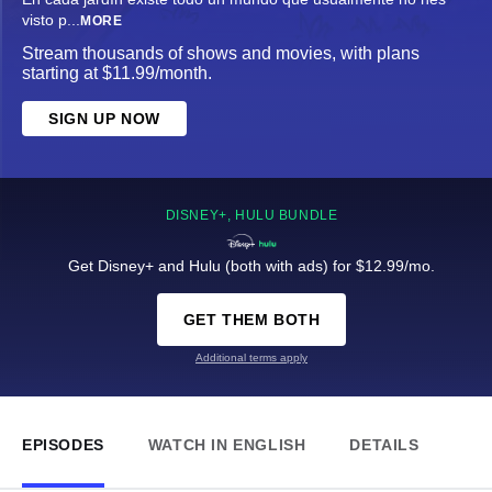
visto p
...
MORE
Stream thousands of shows and movies, with plans
starting at $11.99/month.
SIGN UP NOW
DISNEY+, HULU BUNDLE
Get Disney+ and Hulu (both with ads) for $12.99/mo.
GET THEM BOTH
Additional terms apply
EPISODES
WATCH IN ENGLISH
DETAILS