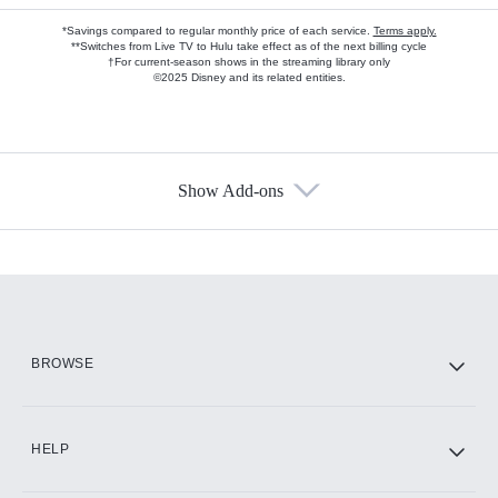
*Savings compared to regular monthly price of each service.
Terms apply.
**Switches from Live TV to Hulu take effect as of the next billing cycle
†For current-season shows in the streaming library only
©2025 Disney and its related entities.
Show Add-ons
Available Add-ons
Add-ons available at an additional cost.
Add them up after you sign up for Hulu.
HBO Max
BROWSE
CINEMAX®
HELP