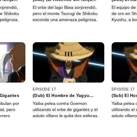
Kotaro!
Yaiba
orprendió,
El orbe del lago Biwa sorprendió,
El equipo de 
de Shikoku
pero el monte Tsurugi de Shikoku
de oro en Shi
eligrosa.
esconde una amenaza peligrosa.
Kyushu, a bo
EPISODE 17
EPISODE 17
 Gigantes
(Dub) El Hombre de Yagyu
(Sub) El H
Shinkage-ryu
Shinkage-r
bulan por
Yaiba pelea contra Goemon
Yaiba pelea
al, pero
utilizando el orbe de gigantes y el
utilizando el
rrero
astuto villano le quita dos esferas.
astuto villan