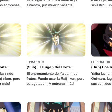
speran
este lugar ameno esconde algo
este lugar a
ás sorpresas.
siniestro, ¡un muerto viviente!
siniestro, ¡u
EPISODE 9
EPISODE 10
orte
(Sub) El Origen del Corte
(Dub) Los 
Relámpago
Onimaru
iba rinde
El entrenamiento de Yaiba rinde
Yaiba lucha h
ijinken, pero
frutos. Puede usar la Raijinken, pero
Onimaru, lug
ar más!
es agotador. ¡A entrenar más!
sus sentidos