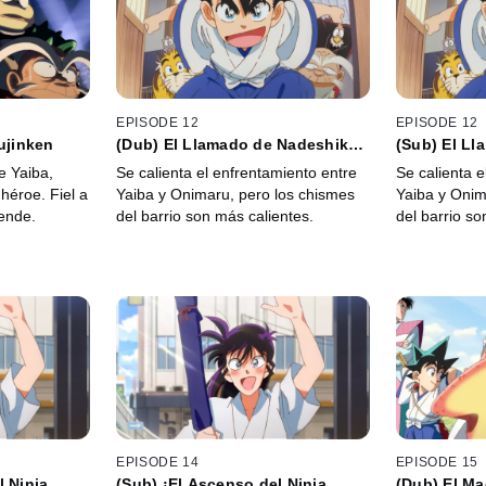
EPISODE 12
EPISODE 12
ujinken
(Dub) El Llamado de Nadeshiko
(Sub) El L
Yamato
Yamato
e Yaiba,
Se calienta el enfrentamiento entre
Se calienta e
héroe. Fiel a
Yaiba y Onimaru, pero los chismes
Yaiba y Onim
rende.
del barrio son más calientes.
del barrio so
EPISODE 14
EPISODE 15
l Ninja
(Sub) ¡El Ascenso del Ninja
(Dub) El Ma