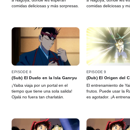
a Nagoya, donde les esperan
a Nagoya, donde les e
comidas deliciosas y más sorpresas.
comidas deliciosas y m
EPISODE 8
EPISODE 9
(Sub) El Duelo en la Isla Ganryu
(Dub) El Origen del C
Relámpago
¡Yaiba viaja por un portal en el
El entrenamiento de Ya
tiempo que tiene una sola salida!
frutos. Puede usar la Ra
Ojalá no fuera tan charlatán.
es agotador. ¡A entren