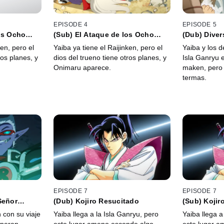
EPISODE 4
EPISODE 5
os Ocho
(Sub) El Ataque de los Ocho
(Dub) Diver
Ogros
ken, pero el
Yaiba ya tiene el Raijinken, pero el
Yaiba y los d
ros planes, y
dios del trueno tiene otros planes, y
Isla Ganryu 
Onimaru aparece.
maken, pero
termas.
EPISODE 7
EPISODE 7
Señor
(Dub) Kojiro Resucitado
(Sub) Kojir
 con su viaje
Yaiba llega a la Isla Ganryu, pero
Yaiba llega a