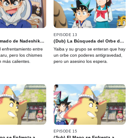
EPISODE 13
lamado de Nadeshiko
(Dub) La Búsqueda del Orbe del
Dios Dragón
l enfrentamiento entre
Yaiba y su grupo se enteran que hay
aru, pero los chismes
un orbe con poderes antigravedad,
n más calientes.
pero un asesino los espera.
EPISODE 15
go se Enfrenta a
(Sub) El Mago se Enfrenta a