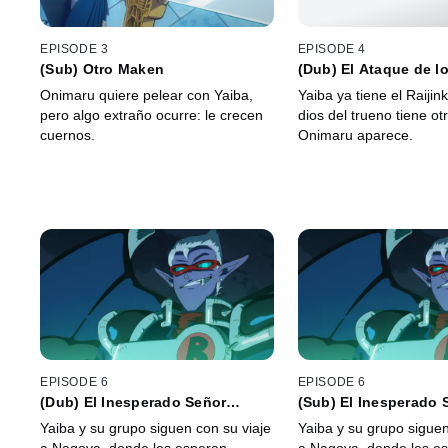
EPISODE 3
EPISODE 4
(Sub) Otro Maken
(Dub) El Ataque de l
Ogros
Onimaru quiere pelear con Yaiba,
Yaiba ya tiene el Raijin
pero algo extraño ocurre: le crecen
dios del trueno tiene ot
cuernos.
Onimaru aparece.
EPISODE 6
EPISODE 6
(Dub) El Inesperado Señor
(Sub) El Inesperado 
Murciélago
Murciélago
Yaiba y su grupo siguen con su viaje
Yaiba y su grupo siguen