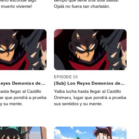
meno esconde algo
tiempo que tiene una sola salida!
n muerto viviente!
Ojalá no fuera tan charlatán.
EPISODE 10
Reyes Demonios de
(Sub) Los Reyes Demonios de
Onimaru
asta llegar al Castillo
Yaiba lucha hasta llegar al Castillo
ar que pondrá a prueba
Onimaru, lugar que pondrá a prueba
 y su mente.
sus sentidos y su mente.