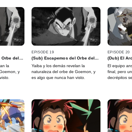
EPISODE 19
EPISODE 20
 Orbe del
(Sub) Escapemos del Orbe del
(Dub) El Ar
Crepúsculo
Mono
an la
Yaiba y los demás revelan la
El equipo an
 Goemon, y
naturaleza del orbe de Goemon, y
final, pero u
isto.
es algo que nunca han visto.
decrépitos s