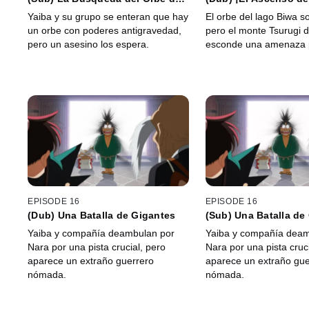
Dios Dragón
Kotaro!
Yaiba y su grupo se enteran que hay
El orbe del lago Biwa s
un orbe con poderes antigravedad,
pero el monte Tsurugi 
pero un asesino los espera.
esconde una amenaza p
EPISODE 16
EPISODE 16
(Dub) Una Batalla de Gigantes
(Sub) Una Batalla de
Yaiba y compañía deambulan por
Yaiba y compañía deam
Nara por una pista crucial, pero
Nara por una pista cruci
aparece un extraño guerrero
aparece un extraño gue
nómada.
nómada.