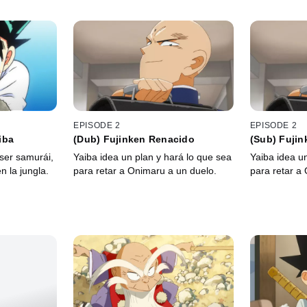
EPISODE 2
EPISODE 2
iba
(Dub) Fujinken Renacido
(Sub) Fuji
ser samurái,
Yaiba idea un plan y hará lo que sea
Yaiba idea u
n la jungla.
para retar a Onimaru a un duelo.
para retar a