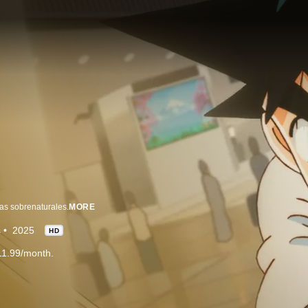
das sobrenaturales.
MORE
s
2025
HD
11.99/month.