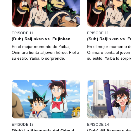
EPISODE 11
EPISODE 11
(Dub) Raijinken vs. Fujinken
(Sub) Raijinken vs. F
En el mejor momento de Yaiba,
En el mejor momento d
Onimaru tienta al joven héroe. Fiel a
Onimaru tienta al joven 
su estilo, Yaiba lo sorprende.
su estilo, Yaiba lo sorp
EPISODE 13
EPISODE 14
(Sub) La Búsqueda del Orbe del
(Dub) ¡El Ascenso de