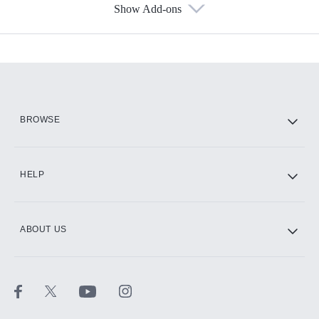
Show Add-ons
Available Add-ons
Add-ons available at an additional cost.
Add them up after you sign up for Hulu.
HBO Max
BROWSE
CINEMAX®
HELP
ABOUT US
Paramount+ with SHOWTIME
STARZ®