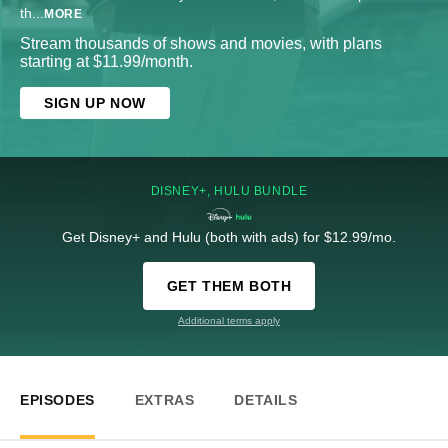
th
...
MORE
Stream thousands of shows and movies, with plans
starting at $11.99/month.
SIGN UP NOW
DISNEY+, HULU BUNDLE
Get Disney+ and Hulu (both with ads) for $12.99/mo.
GET THEM BOTH
Additional terms apply
EPISODES
EXTRAS
DETAILS