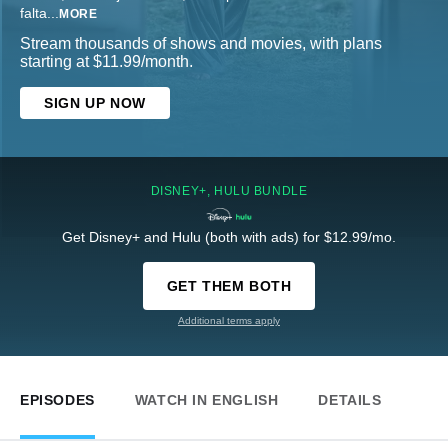
falta
...
MORE
Stream thousands of shows and movies, with plans
starting at $11.99/month.
SIGN UP NOW
DISNEY+, HULU BUNDLE
Get Disney+ and Hulu (both with ads) for $12.99/mo.
GET THEM BOTH
Additional terms apply
EPISODES
WATCH IN ENGLISH
DETAILS