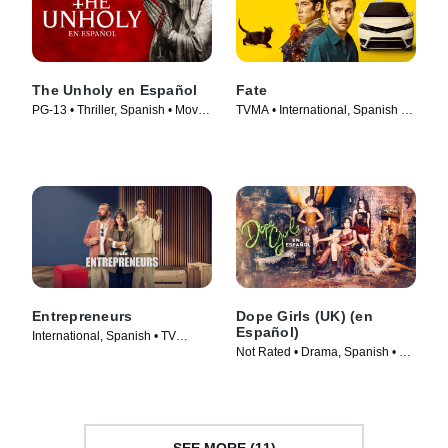
The Unholy en Español
Fate
PG-13 • Thriller, Spanish • Movie
TVMA • International, Spanish •
(2021)
TV Series (2025)
Entrepreneurs
Dope Girls (UK) (en
Español)
International, Spanish • TV
Not Rated • Drama, Spanish • TV
Series (2025)
Series (2025)