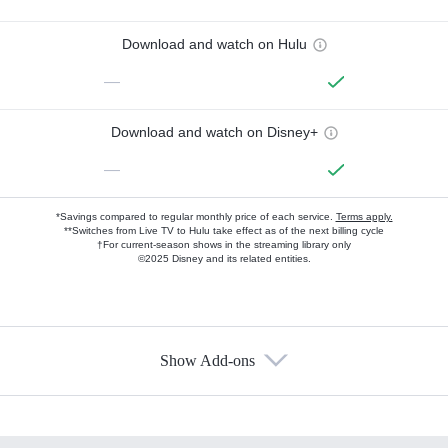
Download and watch on Hulu
—
Download and watch on Disney+
—
*Savings compared to regular monthly price of each service.
Terms apply.
**Switches from Live TV to Hulu take effect as of the next billing cycle
†For current-season shows in the streaming library only
©2025 Disney and its related entities.
Show Add-ons
Available Add-ons
Add-ons available at an additional cost.
Add them up after you sign up for Hulu.