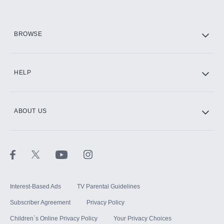
HBO Max
BROWSE
CINEMAX®
HELP
ABOUT US
Paramount+ with SHOWTIME
STARZ®
Interest-Based Ads
TV Parental Guidelines
Subscriber Agreement
Privacy Policy
Children`s Online Privacy Policy
Your Privacy Choices