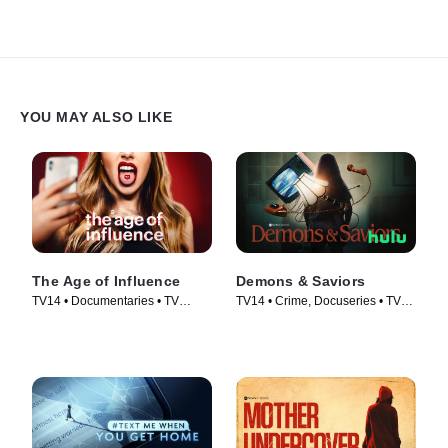
selva amazónica. Mientras tanto, la vida dentro del grupo sectario
es un infierno para Patricia, que soporta condiciones de vida
infrahumanas.
YOU MAY ALSO LIKE
The Age of Influence
Demons & Saviors
TV14 • Documentaries • TV
TV14 • Crime, Docuseries • TV
Series (2023)
Series (2023)