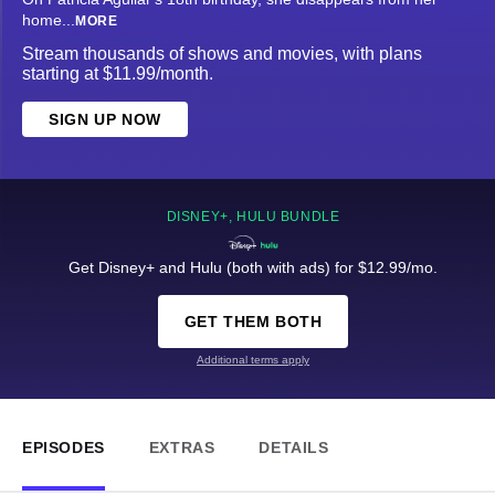
home
...
MORE
Stream thousands of shows and movies, with plans
starting at $11.99/month.
SIGN UP NOW
DISNEY+, HULU BUNDLE
Get Disney+ and Hulu (both with ads) for $12.99/mo.
GET THEM BOTH
Additional terms apply
EPISODES
EXTRAS
DETAILS