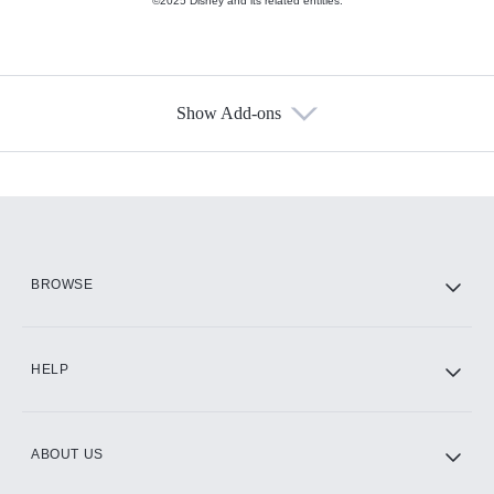
©2025 Disney and its related entities.
Show Add-ons
Available Add-ons
Add-ons available at an additional cost.
Add them up after you sign up for Hulu.
HBO Max
BROWSE
CINEMAX®
HELP
ABOUT US
Paramount+ with SHOWTIME