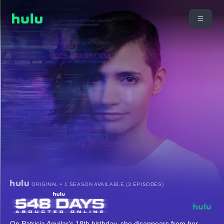
ORIGINAL • 1 SEASON AVAILABLE (3 EPISODES)
On Patricia Aguilar's 18th birthday, she disappears from her