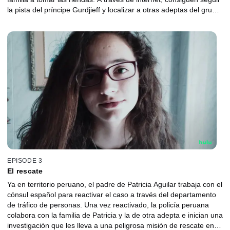
la pista del príncipe Gurdjieff y localizar a otras adeptas del grupo
dispuestas a ayudar. Alberto, el padre de Patricia, decide dar un
paso decisivo: viajará a Perú y no regresará a España hasta
encontrar a su hija. Mientras tanto, Patricia se va dando cuenta
de que las promesas del gurú no reflejan la realidad de la secta.
EPISODE 3
El rescate
Ya en territorio peruano, el padre de Patricia Aguilar trabaja con el
cónsul español para reactivar el caso a través del departamento
de tráfico de personas. Una vez reactivado, la policía peruana
colabora con la familia de Patricia y la de otra adepta e inician una
investigación que les lleva a una peligrosa misión de rescate en la