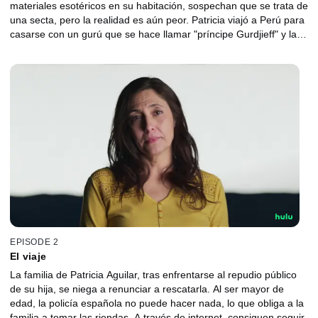
materiales esotéricos en su habitación, sospechan que se trata de
una secta, pero la realidad es aún peor. Patricia viajó a Perú para
casarse con un gurú que se hace llamar "príncipe Gurdjieff" y la
reclutó por internet para formar parte de su secta sexual. Su
familia inicia una investigación y una campaña en las redes
sociales tanto en España como en Perú y no desiste en su
empeño de recuperar a su hija, aunque la propia Patricia les
repudie tanto en privado como en público.
EPISODE 2
El viaje
La familia de Patricia Aguilar, tras enfrentarse al repudio público
de su hija, se niega a renunciar a rescatarla. Al ser mayor de
edad, la policía española no puede hacer nada, lo que obliga a la
familia a tomar las riendas. A través de internet, consiguen seguir