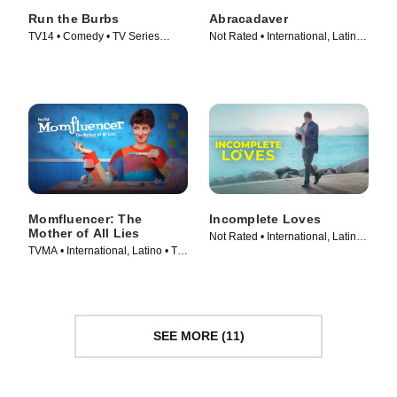
Run the Burbs
Abracadaver
TV14 • Comedy • TV Series
Not Rated • International, Latino •
(2022)
Movie (2024)
Momfluencer: The
Incomplete Loves
Mother of All Lies
Not Rated • International, Latino •
TVMA • International, Latino • TV
Movie (2023)
Series (2025)
SEE MORE (11)