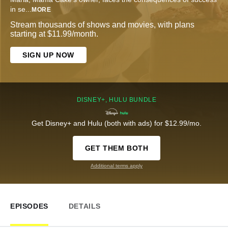
in se
...
MORE
Stream thousands of shows and movies, with plans
starting at $11.99/month.
SIGN UP NOW
DISNEY+, HULU BUNDLE
Get Disney+ and Hulu (both with ads) for $12.99/mo.
GET THEM BOTH
Additional terms apply
EPISODES
DETAILS