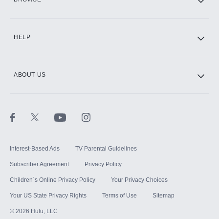
CINEMAX®
HELP
ABOUT US
Paramount+ with SHOWTIME
STARZ®
Interest-Based Ads
TV Parental Guidelines
Subscriber Agreement
Privacy Policy
Children`s Online Privacy Policy
Your Privacy Choices
Your US State Privacy Rights
Terms of Use
Sitemap
©
2026
Hulu, LLC