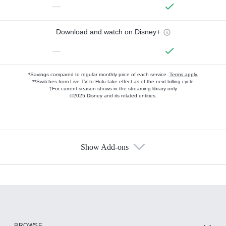
—
Download and watch on Disney+
—
*Savings compared to regular monthly price of each service.
Terms apply.
**Switches from Live TV to Hulu take effect as of the next billing cycle
†For current-season shows in the streaming library only
©2025 Disney and its related entities.
Show Add-ons
Available Add-ons
Add-ons available at an additional cost.
Add them up after you sign up for Hulu.
HBO Max
BROWSE