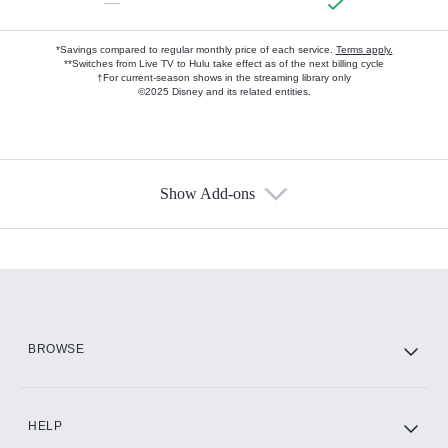
—
*Savings compared to regular monthly price of each service.
Terms apply.
**Switches from Live TV to Hulu take effect as of the next billing cycle
†For current-season shows in the streaming library only
©2025 Disney and its related entities.
Show Add-ons
Available Add-ons
Add-ons available at an additional cost.
Add them up after you sign up for Hulu.
HBO Max
BROWSE
CINEMAX®
HELP