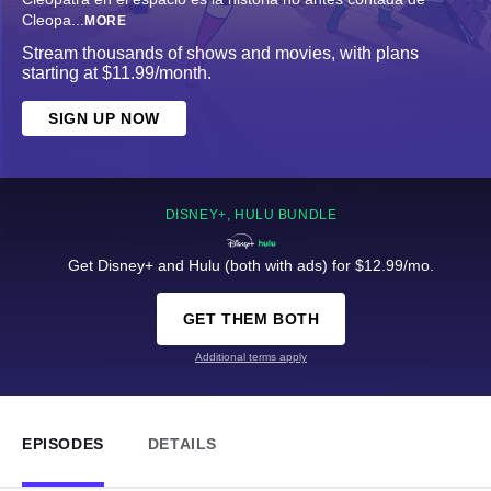
Cleopa
...
MORE
Stream thousands of shows and movies, with plans
starting at $11.99/month.
SIGN UP NOW
DISNEY+, HULU BUNDLE
Get Disney+ and Hulu (both with ads) for $12.99/mo.
GET THEM BOTH
Additional terms apply
EPISODES
DETAILS