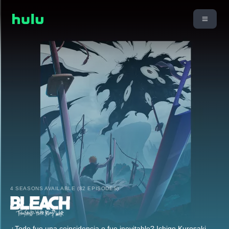
4 SEASONS AVAILABLE (82 EPISODES)
¿Todo fue una coincidencia o fue inevitable? Ichigo Kurosaki