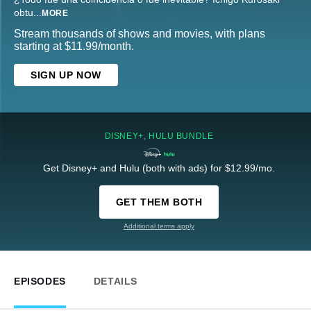
obtu
...
MORE
Stream thousands of shows and movies, with plans
starting at $11.99/month.
SIGN UP NOW
DISNEY+, HULU BUNDLE
Get Disney+ and Hulu (both with ads) for $12.99/mo.
GET THEM BOTH
Additional terms apply
EPISODES
DETAILS