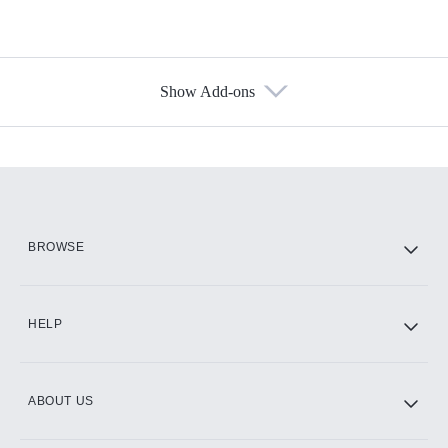
Show Add-ons
Available Add-ons
Add-ons available at an additional cost.
Add them up after you sign up for Hulu.
HBO Max
BROWSE
CINEMAX®
HELP
ABOUT US
Paramount+ with SHOWTIME