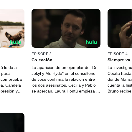
EPISODE 3
EPISODE 4
Colección
Siempre va 
ú le da a
La aparición de un ejemplar de "Dr.
La investigac
 para
Jekyl y Mr. Hyde" en el consultorio
Cecilia hasta
y comprueba
de José confirma la relación entre
donde Mansill
ba. Candela
los dos asesinatos. Cecilia y Pablo
cuenta la hi
presión y
se acercan. Laura Hontú empieza a
Bruno recib
lo
buscar a su hijo.
decide toma
de Laura ento