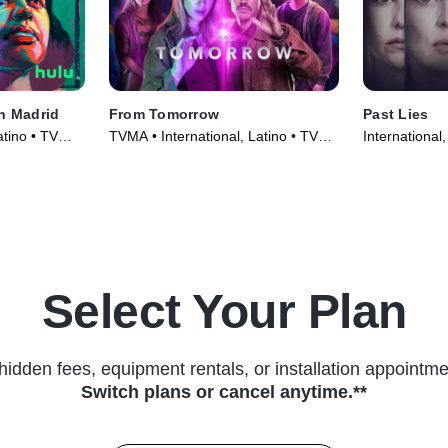
in Madrid
From Tomorrow
Past Lies
atino • TV
TVMA • International, Latino • TV
International
Series (2024)
(2024)
Select Your Plan
hidden fees, equipment rentals, or installation appointme
Switch plans or cancel anytime.**