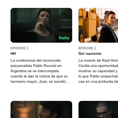
EPISODE 1
EPISODE 2
HH
Sol naciente
La conferencia del reconocido
La muerte de Raúl Hont
psicoanalista Pablo Rouviot en
Cecilia una oportunidad
Argentina se ve interrumpida
mostrar su capacidad 
cuando le dan la noticia de que su
lo que Pablo sospecha
hermano mayor, José, se suicidó.
cae en una profunda de
En medio del duelo de su familia,
Bruno atraviesa su due
Pablo se obsesiona con una sola
poniéndose en peligro.
idea: a José lo mataron. Por su lado,
la oficial Cecilia Bermúdez se siente
frustrada con los casos sin sentido
que le asignan.