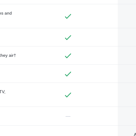
des and
they air†
TV,
—
A