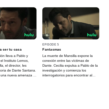
EPISODE 5
a ser tu casa
Fantasmas
ión lleva a Pablo y
La muerte de Mansilla expone la
 el Instituto Lemos,
conexión entre las víctimas de
a, el director, les
Dante. Cecilia expulsa a Pablo de la
storia de Dante Santana.
investigación y comienza los
e una nueva amenaza y
interrogatorios para encontrar al
r medidas. La búsqueda
asesino.
rpece la investigación.