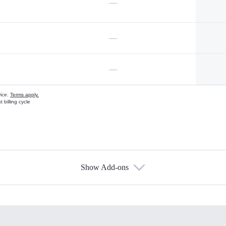
—
—
—
vice.
Terms apply.
 billing cycle
Show Add-ons
s