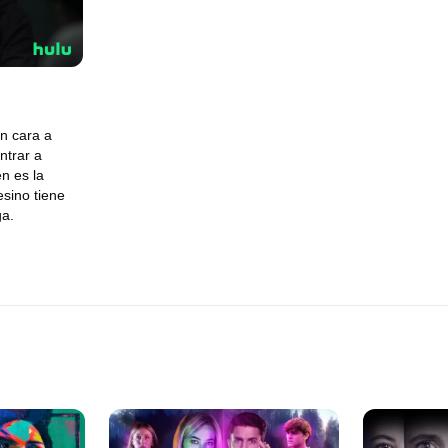
an cara a
ntrar a
n es la
esino tiene
ga.