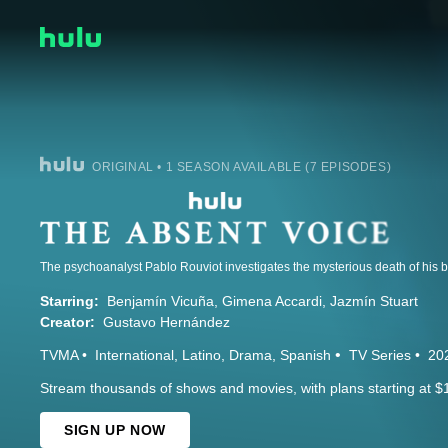
ORIGINAL • 1 SEASON AVAILABLE (7 EPISODES)
The psychoanalyst Pablo Rouviot investigates the mysterious death of his b
Starring:
Benjamín Vicuña
Gimena Accardi
Jazmín Stuart
Creator:
Gustavo Hernández
TVMA
International
Latino
Drama
Spanish
TV Series
20
Stream thousands of shows and movies, with plans starting at $
SIGN UP NOW