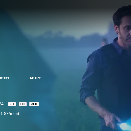
rother.
MORE
24
5.1
HD
UHD
11.99/month.