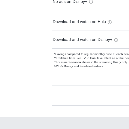
No ads on Disney+
Download and watch on Hulu
Download and watch on Disney+
*Savings compared to regular monthly price of each ser
**Switches from Live TV to Hulu take effect as of the next
†For current-season shows in the streaming library only
©2025 Disney and its related entities.
Available Add-on
Add-ons available at an additional cost.
Add them up after you sign up for Hulu.