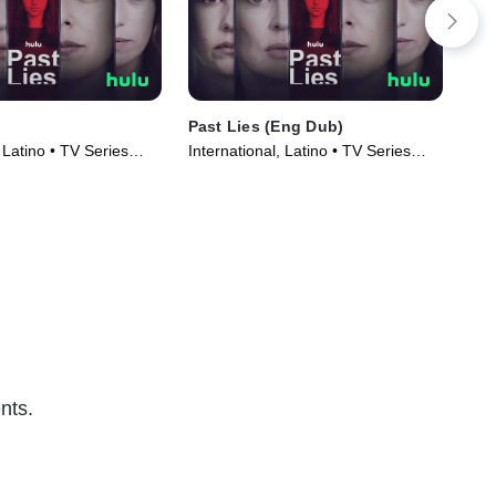
Past Lies (Eng Dub)
Fro
, Latino • TV Series
International, Latino • TV Series
TVM
(2024)
Ser
nts.