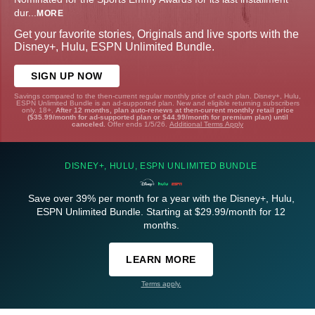
dur
...
MORE
Get your favorite stories, Originals and live sports with the
Disney+, Hulu, ESPN Unlimited Bundle.
SIGN UP NOW
Savings compared to the then-current regular monthly price of each plan. Disney+, Hulu,
ESPN Unlimited Bundle is an ad-supported plan. New and eligible returning subscribers
only. 18+.
After 12 months, plan auto-renews at then-current monthly retail price
($35.99/month for ad-supported plan or $44.99/month for premium plan) until
canceled.
Offer ends 1/5/26.
Additional Terms Apply
DISNEY+, HULU, ESPN UNLIMITED BUNDLE
Save over 39% per month for a year with the Disney+, Hulu,
ESPN Unlimited Bundle. Starting at $29.99/month for 12
months.
LEARN MORE
Terms apply.