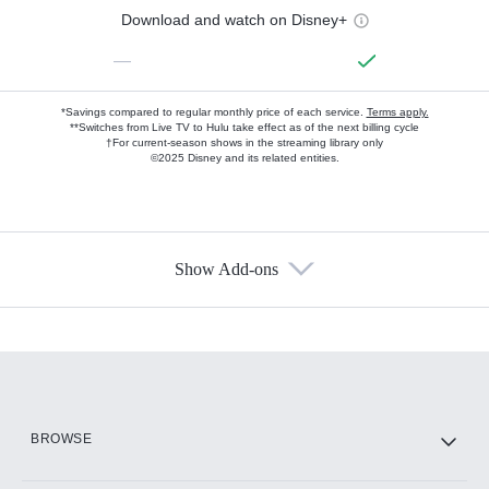
Download and watch on Disney+
—
*Savings compared to regular monthly price of each service.
Terms apply.
**Switches from Live TV to Hulu take effect as of the next billing cycle
†For current-season shows in the streaming library only
©2025 Disney and its related entities.
Show Add-ons
Available Add-ons
Add-ons available at an additional cost.
Add them up after you sign up for Hulu.
HBO Max
BROWSE