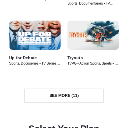
Champions
Sports, Documentaries • TV
TV Series (2024)
Series (2016)
Up for Debate
Tryouts
Sports, Docuseries • TV Series
TVPG • Action Sports, Sports • TV
(2024)
Series (2024)
SEE MORE (11)